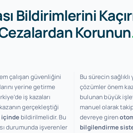
ası Bildirimlerini Kaçı
Cezalardan Korunun
hem çalışan güvenliğini
Bu sürecin sağlıklı
arını yerine getirme
çözümler önem kazan
rkiye’de iş kazaları
bulunan büyük işlet
kazanın gerçekleştiği
manuel olarak takip
 içinde
bildirilmelidir. Bu
devreye giren
otom
ası durumunda işverenler
bilgilendirme sist