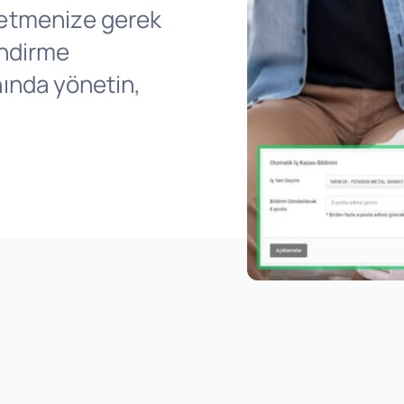
 etmenize gerek
endirme
nında yönetin,