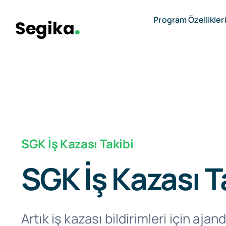
Skip
Program Özellikler
to
content
SGK İş Kazası Takibi
SGK İş Kazası T
Artık iş kazası bildirimleri için aja