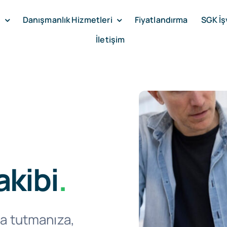
i
Danışmanlık Hizmetleri
Fiyatlandırma
SGK İş
İletişim
akibi
.
nda tutmanıza,